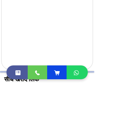
सीधे खरीदें लिंक
क्लास 3 डिजिटल हस्ताक्षर खरीदें
DGFT डिजिटल सिग्नेचर खरीदें
DSC टोकन खरीदें
Document Signer खरीदें