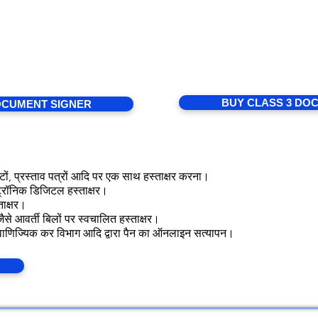
ocument Sig
ner ( .Pfx )
D
Signing documents with HSM pro
ause it combines a digital
in the system.
n encrypted file.
BUY CLASS 3 DO
OCUMENT SIGNER
ोटों, प्रस्ताव पत्रों आदि पर एक साथ हस्ताक्षर करना।
ट्रॉनिक डिजिटल हस्ताक्षर।
ताक्षर।
ैसे आवर्ती बिलों पर स्वचालित हस्ताक्षर।
ों, वाणिज्यिक कर विभाग आदि द्वारा पैन का ऑनलाइन सत्यापन।