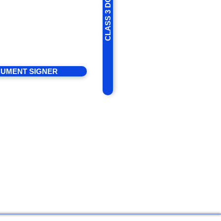
ner ( HSM )
vides enhanced security
CUMENT SIGNER