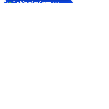
Join Our WhatsApp Community
हमारा पता
#207, पहली मंजिल, विकास कॉम्प्लेक्स,
37, वीर सावरकर ब्लॉक, शकरपुर, दिल्ली -
110092
मेट्रो पिलर नंबर 56
हमारे पर का पालन करें
©
ई समाधान
. सर्वाधिकार सुरक्षित
उपयोग किए गए सभी उत्पाद नाम, लोगो, ट्रेडमार्क
उनके संबंधित स्वामियों की अनन्य संपत्ति हैं।