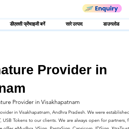
डीएससी फ्रेंचाइजी बनें
सारे उत्पाद
डाउनलोड
nature Provider in
tnam
ature Provider in Visakhapatnam
rovider in Visakhapatnam, Andhra Pradesh. We were established
 USB Tokens to our clients. We are always open for partners, fr
e offer eMudhra, VSign, PantaSign, Capricorn, IDSign, XtraTrust 