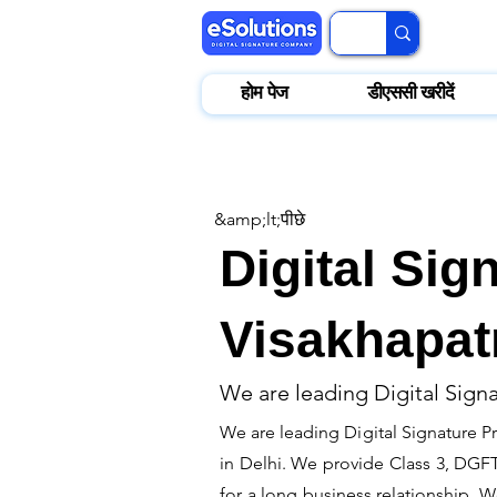
होम पेज
डीएससी खरीदें
&amp;lt;पीछे
Digital Sig
Visakhapa
We are leading Digital Sign
We are leading Digital Signature P
in Delhi. We provide Class 3, DGFT,
for a long business relationship. W