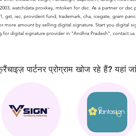
2003, watchdata proxkey, mtoken for dsc. As a partner or dsc pr
21, gst, iec, provident fund, trademark, cha, icegate, gram pa
 more amount by selling digital signature. Start you digital s
g for digital signature provider in "Andhra Pradesh", contact us 
ैंचाइज़ पार्टनर प्रोग्राम खोज रहे हैं? यहां जा