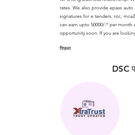
rates. We also provide epass auto 
signatures for e tenders, roc, mca
can earn upto 50000/-* per month or
opportunity soon. If you are lookin
पिछला
DSC फ्र