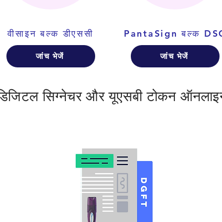
वीसाइन बल्क डीएससी
PantaSign बल्क DS
जांच भेजें
जांच भेजें
 डिजिटल सिग्नेचर और यूएसबी टोकन ऑनलाइन