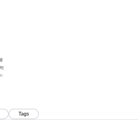
बी
िए
en
Tags