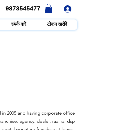
9873545477
9873545477
संपर्क करें
टोकन खरीदें
 in 2005 and having corporate office
anchise, agency, dealer, raa, ra, dsp
digital signature franchise at lowest