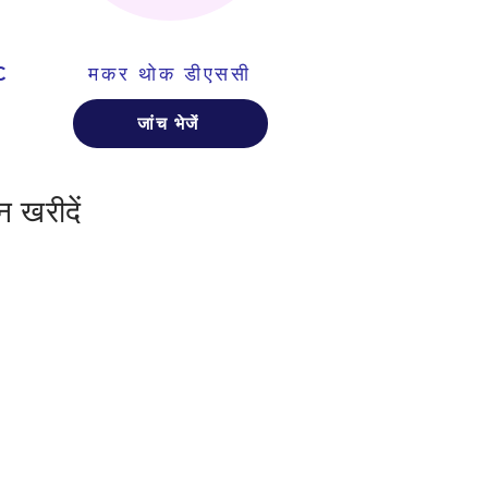
C
मकर थोक डीएससी
जांच भेजें
 खरीदें