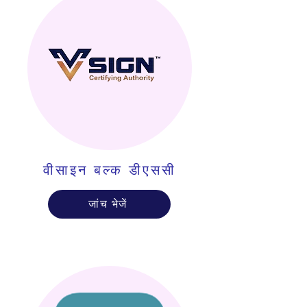
वीसाइन बल्क डीएससी
जांच भेजें