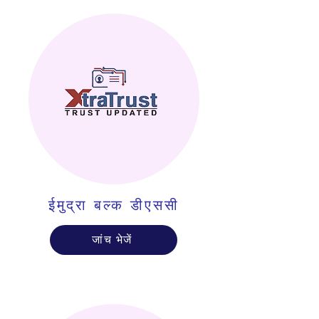
ईमुद्रा बल्क डीएससी
जांच भेजें