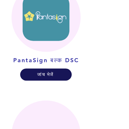
PantaSign बल्क DSC
जांच भेजें