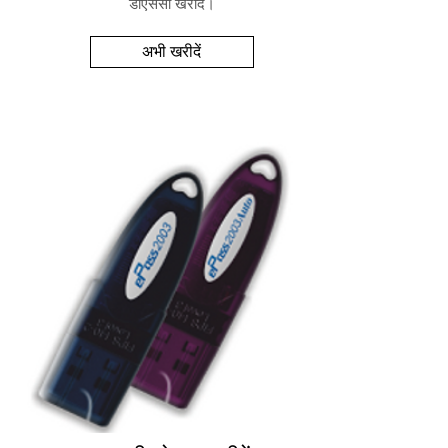
डीएससी खरीदें।
अभी खरीदें