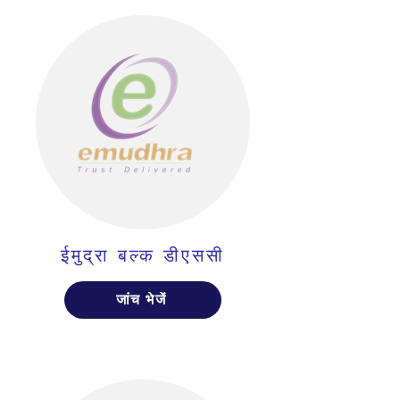
ईमुद्रा बल्क डीएससी
जांच भेजें