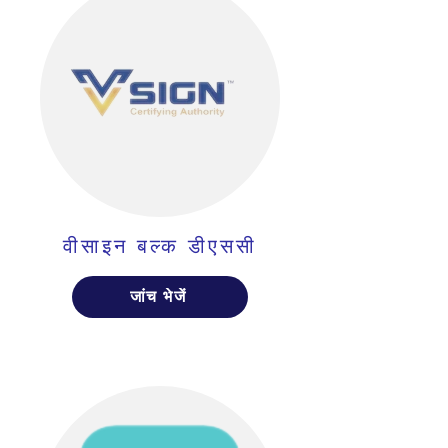
वीसाइन बल्क डीएससी
जांच भेजें