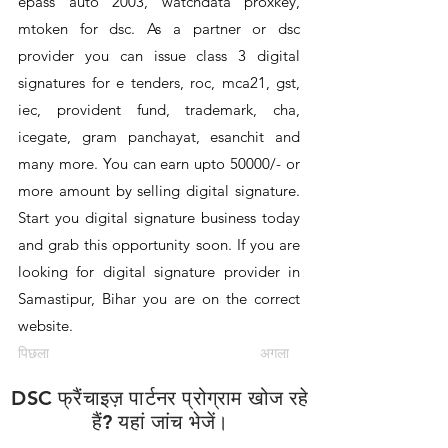
epass auto 2003, watchdata proxkey,
mtoken for dsc. As a partner or dsc
provider you can issue class 3 digital
signatures for e tenders, roc, mca21, gst,
iec, provident fund, trademark, cha,
icegate, gram panchayat, esanchit and
many more. You can earn upto 50000/- or
more amount by selling digital signature.
Start you digital signature business today
and grab this opportunity soon. If you are
looking for digital signature provider in
Samastipur, Bihar you are on the correct
website.
पिछला
अगला
DSC फ्रैंचाइज़ पार्टनर प्रोग्राम खोज रहे
हैं? यहां जांच भेजें।