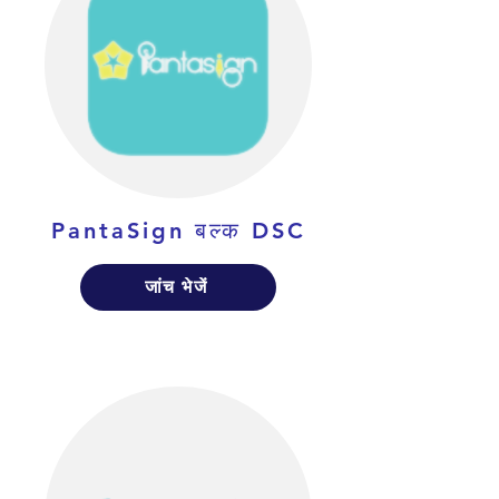
PantaSign बल्क DSC
जांच भेजें