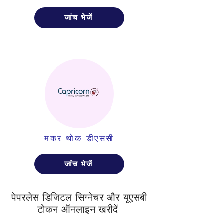
जांच भेजें
मकर थोक डीएससी
जांच भेजें
पेपरलेस डिजिटल सिग्नेचर और यूएसबी
टोकन ऑनलाइन खरीदें