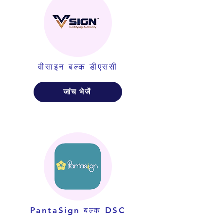
वीसाइन बल्क डीएससी
जांच भेजें
PantaSign बल्क DSC