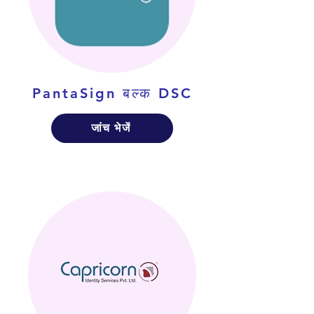
PantaSign बल्क DSC
जांच भेजें