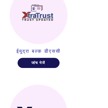
ईमुद्रा बल्क डीएससी
जांच भेजें