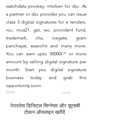
watchdata proxkey, mtoken for dsc. As
a partner or dsc provider you can issue
class 3 digital signatures for e tenders,
roc, mca21, gst, iec, provident fund,
trademark, cha, icegate, gram
panchayat, esanchit and many more.
You can earn upto 50000/-* or more
amount by selling digital signature per
month. Start you digital signature
business today and grab this
opportunity soon.
पिछला
अगला
पेपरलेस डिजिटल सिग्नेचर और यूएसबी
टोकन ऑनलाइन खरीदें