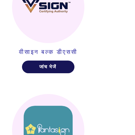
वीसाइन बल्क डीएससी
जांच भेजें