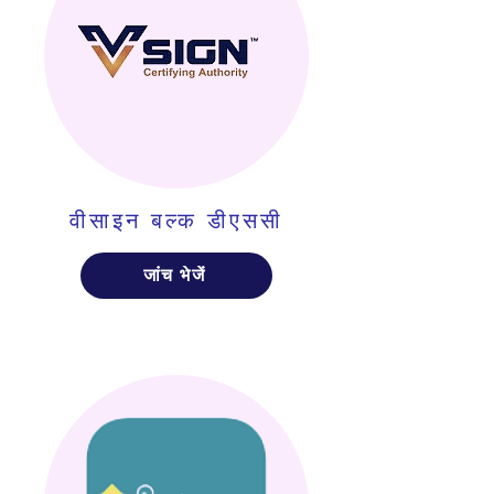
वीसाइन बल्क डीएससी
जांच भेजें