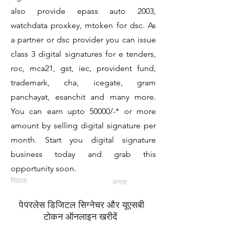
also provide epass auto 2003,
watchdata proxkey, mtoken for dsc. As
a partner or dsc provider you can issue
class 3 digital signatures for e tenders,
roc, mca21, gst, iec, provident fund,
trademark, cha, icegate, gram
panchayat, esanchit and many more.
You can earn upto 50000/-* or more
amount by selling digital signature per
month. Start you digital signature
business today and grab this
opportunity soon.
पिछला
अगला
पेपरलेस डिजिटल सिग्नेचर और यूएसबी
टोकन ऑनलाइन खरीदें