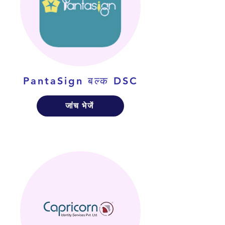
PantaSign बल्क DSC
जांच भेजें