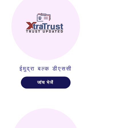
ईमुद्रा बल्क डीएससी
जांच भेजें