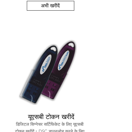
अभी खरीदें
यूएसबी टोकन खरीदें
डिजिटल सिग्नेचर सर्टिफिकेट के लिए यूएसबी
टोकन खरीदें। DSC डाउनलोड करने के लिए