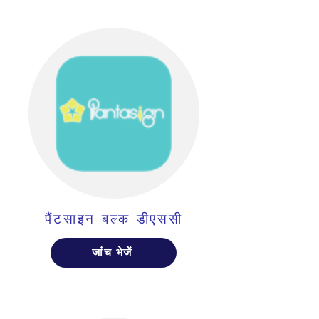
पैंटसाइन बल्क डीएससी
जांच भेजें