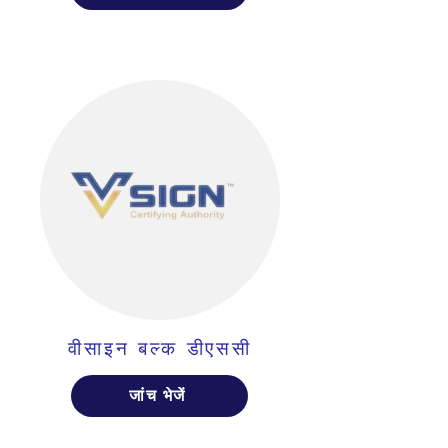
वीसाइन बल्क डीएससी
जांच भेजें