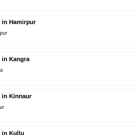
r in Hamirpur
rpur
r in Kangra
ra
r in Kinnaur
ur
 in Kullu