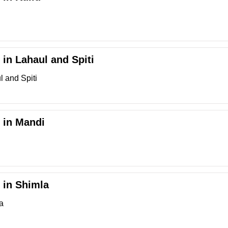
 in Lahaul and Spiti
l and Spiti
r in Mandi
i
r in Shimla
a