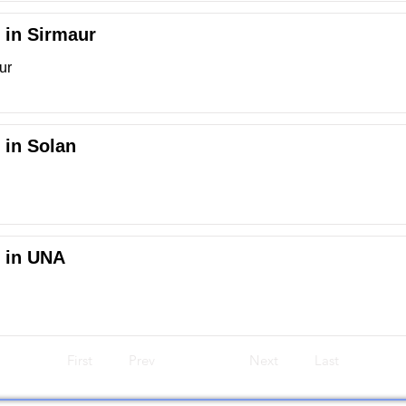
r in Sirmaur
ur
 in Solan
r in UNA
First
Prev
Next
Last