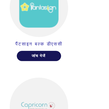
पैंटसाइन बल्क डीएससी
जांच भेजें