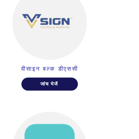
वीसाइन बल्क डीएससी
जांच भेजें