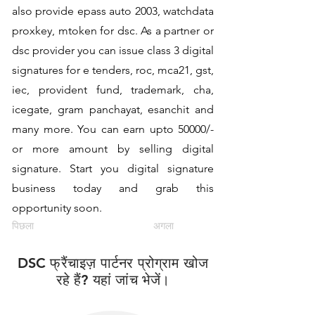
also provide epass auto 2003, watchdata
proxkey, mtoken for dsc. As a partner or
dsc provider you can issue class 3 digital
signatures for e tenders, roc, mca21, gst,
iec, provident fund, trademark, cha,
icegate, gram panchayat, esanchit and
many more. You can earn upto 50000/-
or more amount by selling digital
signature. Start you digital signature
business today and grab this
opportunity soon.
पिछला
अगला
DSC फ्रैंचाइज़ पार्टनर प्रोग्राम खोज
रहे हैं? यहां जांच भेजें।