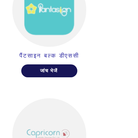
पैंटसाइन बल्क डीएससी
जांच भेजें