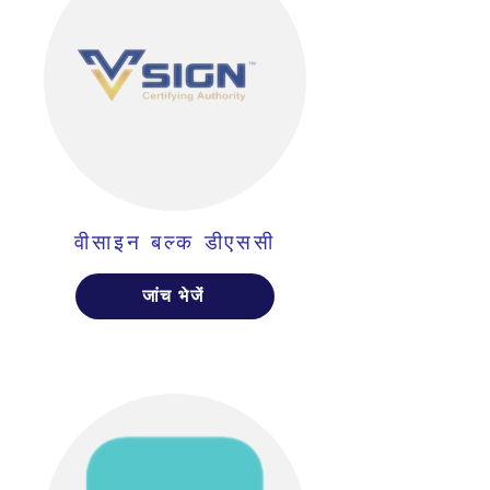
वीसाइन बल्क डीएससी
जांच भेजें