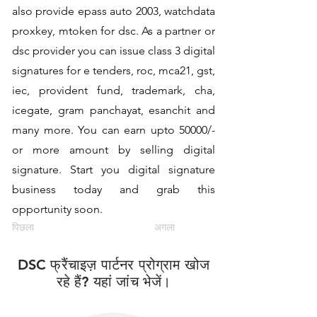
also provide epass auto 2003, watchdata
proxkey, mtoken for dsc. As a partner or
dsc provider you can issue class 3 digital
signatures for e tenders, roc, mca21, gst,
iec, provident fund, trademark, cha,
icegate, gram panchayat, esanchit and
many more. You can earn upto 50000/-
or more amount by selling digital
signature. Start you digital signature
business today and grab this
opportunity soon.
पिछला
अगला
DSC फ्रैंचाइज़ पार्टनर प्रोग्राम खोज
रहे हैं? यहां जांच भेजें।