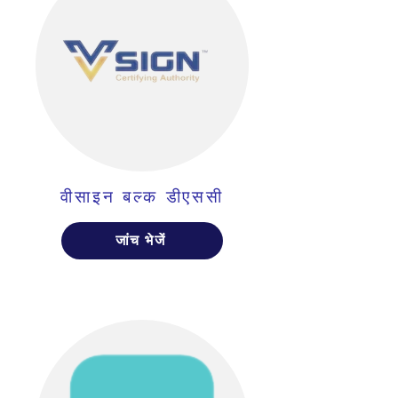
वीसाइन बल्क डीएससी
जांच भेजें