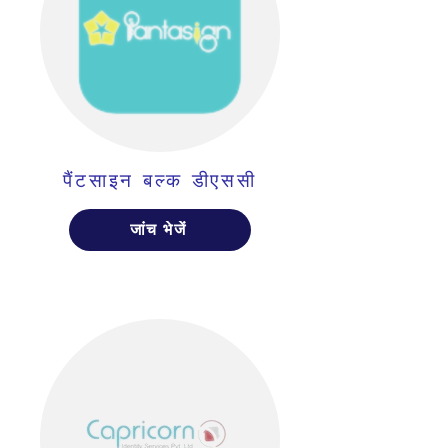
पैंटसाइन बल्क डीएससी
जांच भेजें