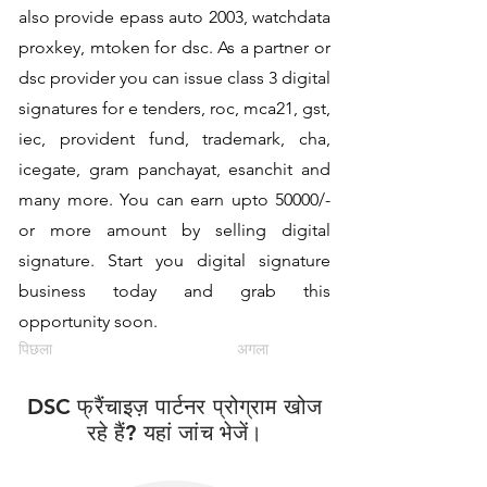
also provide epass auto 2003, watchdata
proxkey, mtoken for dsc. As a partner or
dsc provider you can issue class 3 digital
signatures for e tenders, roc, mca21, gst,
iec, provident fund, trademark, cha,
icegate, gram panchayat, esanchit and
many more. You can earn upto 50000/-
or more amount by selling digital
signature. Start you digital signature
business today and grab this
opportunity soon.
पिछला
अगला
DSC फ्रैंचाइज़ पार्टनर प्रोग्राम खोज
रहे हैं? यहां जांच भेजें।