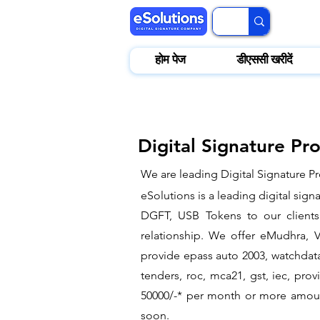
होम पेज
डीएससी खरीदें
Digital Signature Pr
We are leading Digital Signature Pr
​eSolutions is a leading digital si
DGFT, USB Tokens to our clients.
relationship. We offer eMudhra, VS
provide epass auto 2003, watchdata 
tenders, roc, mca21, gst, iec, pr
50000/-* per month or more amount 
soon.