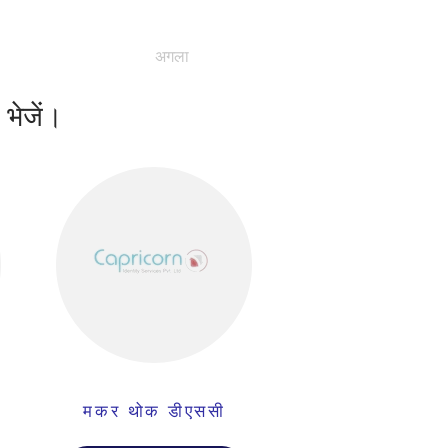
अगला
 भेजें।
मकर थोक डीएससी