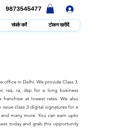
9873545477
9873545477
संपर्क करें
टोकन खरीदें
e office in Delhi. We provide Class 3,
r, raa, ra, dsp for a long business
e franchise at lowest rates. We also
ssue class 3 digital signatures for e
hit and many more. You can earn upto
ness today and grab this opportunity