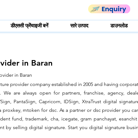
डीएससी फ्रेंचाइजी बनें
सारे उत्पाद
डाउनलोड
ovider in Baran
ovider in Baran
gnature provider company established in 2005 and having corporat
 We are always open for partners, franchise, agency, deale
ign, PantaSign, Capricorn, IDSign, XtraTrust digital signatur
proxkey, mtoken for dsc. As a partner or dsc provider you can i
ovident fund, trademark, cha, icegate, gram panchayat, esanc
by selling digital signature. Start you digital signature busi