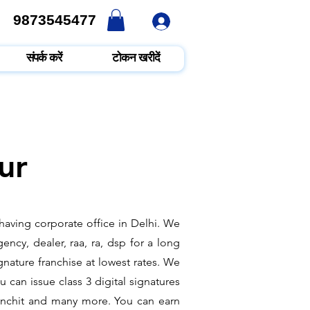
9873545477
9873545477
संपर्क करें
टोकन खरीदें
ur
having corporate office in Delhi. We
ncy, dealer, raa, ra, dsp for a long
gnature franchise at lowest rates. We
 can issue class 3 digital signatures
esanchit and many more. You can earn