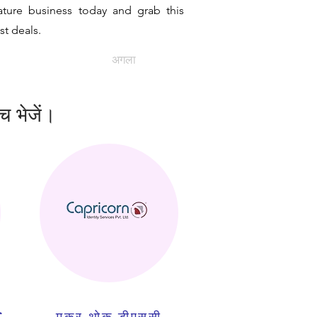
ature business today and grab this
st deals.
अगला
ंच भेजें।
C
मकर थोक डीएससी