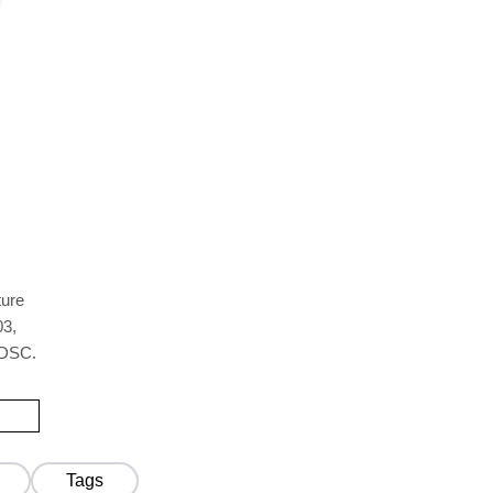
ture
03,
 DSC.
Tags