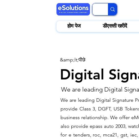
होम पेज
डीएससी खरीदें
&amp;lt;पीछे
Digital Sign
We are leading Digital Signa
We are leading Digital Signature P
provide Class 3, DGFT, USB Tokens t
business relationship. We offer eMu
also provide epass auto 2003, watch
for e tenders, roc, mca21, gst, ie