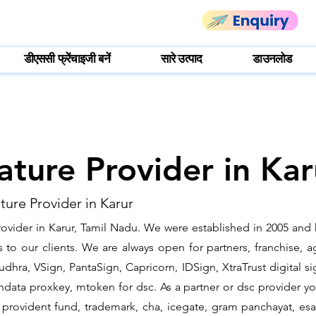
डीएससी फ्रेंचाइजी बनें
सारे उत्पाद
डाउनलोड
ature Provider in Kar
ture Provider in Karur
rovider in Karur, Tamil Nadu. We were established in 2005 and 
o our clients. We are always open for partners, franchise, age
dhra, VSign, PantaSign, Capricorn, IDSign, XtraTrust digital si
data proxkey, mtoken for dsc. As a partner or dsc provider you
c, provident fund, trademark, cha, icegate, gram panchayat, 