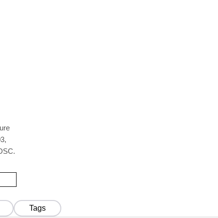
ture
3,
 DSC.
Tags