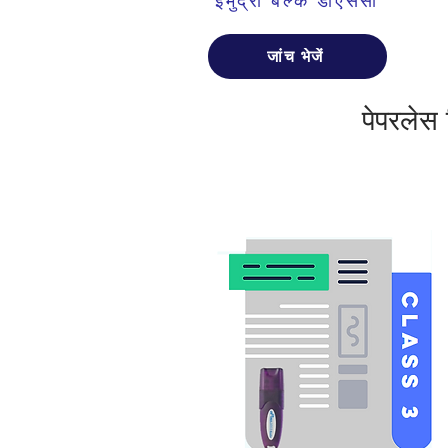
ईमुद्रा बल्क डीएससी
जांच भेजें
पेपरलेस