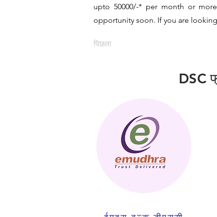
upto 50000/-* per month or more a
opportunity soon. If you are looking 
पिछला
DSC फ्रै