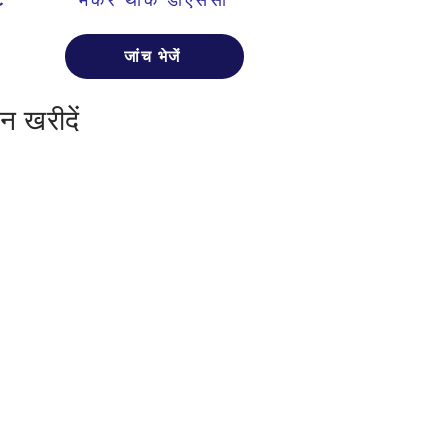
जांच भेजें
न खरीदें