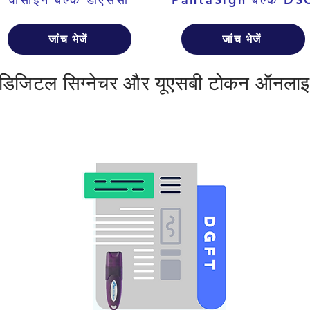
जांच भेजें
जांच भेजें
 डिजिटल सिग्नेचर और यूएसबी टोकन ऑनलाइ