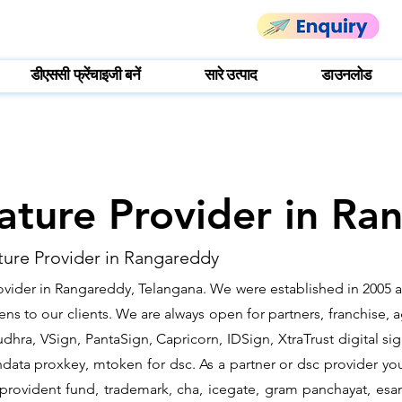
डीएससी फ्रेंचाइजी बनें
सारे उत्पाद
डाउनलोड
nature Provider in R
ture Provider in Rangareddy
ovider in Rangareddy, Telangana. We were established in 2005 a
 to our clients. We are always open for partners, franchise, age
hra, VSign, PantaSign, Capricorn, IDSign, XtraTrust digital sig
data proxkey, mtoken for dsc. As a partner or dsc provider you 
c, provident fund, trademark, cha, icegate, gram panchayat, e