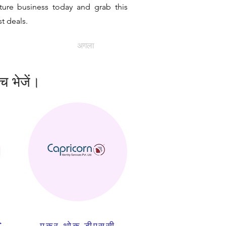
ature business today and grab this
t deals.
अगला
ंच भेजें।
C
मकर थोक डीएससी