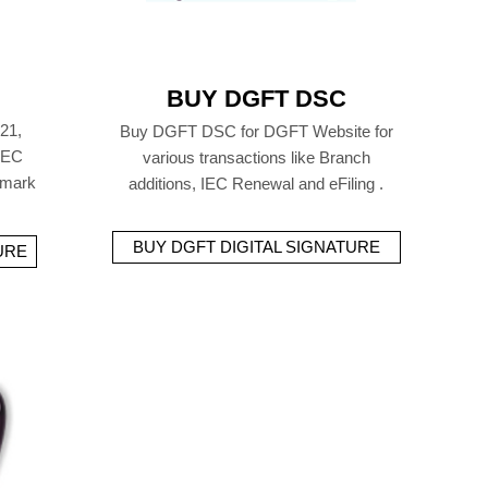
BUY DGFT DSC
21,
Buy DGFT DSC for DGFT Website for
 IEC
various transactions like Branch
emark
additions, IEC Renewal and eFiling .
BUY DGFT DIGITAL SIGNATURE
URE