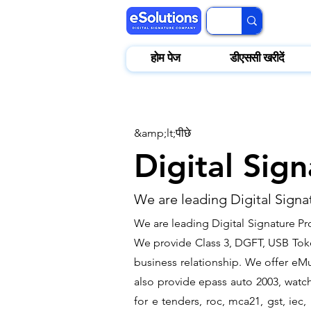
होम पेज
डीएससी खरीदें
&amp;lt;पीछे
Digital Sig
We are leading Digital Signa
We are leading Digital Signature Pr
We provide Class 3, DGFT, USB Tokens
business relationship. We offer eMud
also provide epass auto 2003, watch
for e tenders, roc, mca21, gst, ie