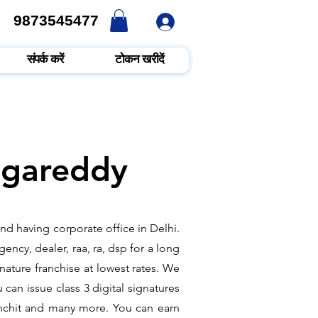
9873545477
9873545477
संपर्क करें
टोकन खरीदें
angareddy
nd having corporate office in Delhi.
ncy, dealer, raa, ra, dsp for a long
nature franchise at lowest rates. We
can issue class 3 digital signatures
sanchit and many more. You can earn