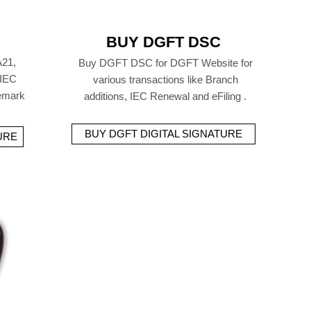
BUY DGFT DSC
21,
Buy DGFT DSC for DGFT Website for
 IEC
various transactions like Branch
demark
additions, IEC Renewal and eFiling .
BUY DGFT DIGITAL SIGNATURE
URE