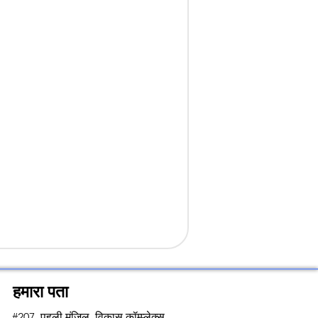
हमारा पता
#207, पहली मंजिल, विकास कॉम्प्लेक्स,