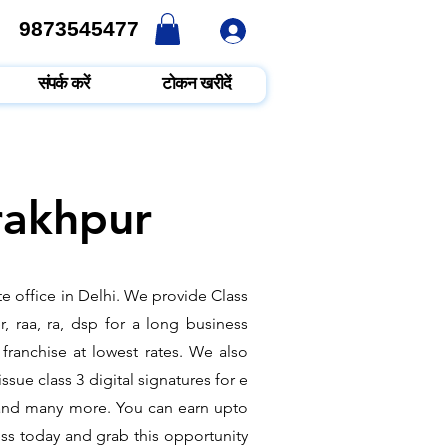
9873545477
9873545477
संपर्क करें
टोकन खरीदें
rakhpur
te office in Delhi. We provide Class
, raa, ra, dsp for a long business
 franchise at lowest rates. We also
sue class 3 digital signatures for e
t and many more. You can earn upto
ess today and grab this opportunity