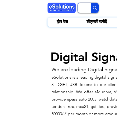
होम पेज
डीएससी खरीदें
Digital Sig
We are leading Digital Sign
​eSolutions is a leading digital si
3, DGFT, USB Tokens to our client
relationship. We offer eMudhra, VS
provide epass auto 2003, watchdata 
tenders, roc, mca21, gst, iec, pro
50000/-* per month or more amount 