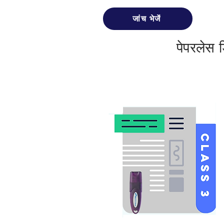
जांच भेजें
पेपरलेस