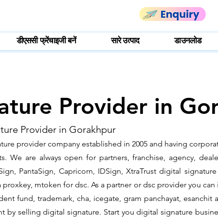
डीएससी फ्रेंचाइजी बनें
सारे उत्पाद
डाउनलोड
nature Provider in Go
ature Provider in Gorakhpur
gnature provider company established in 2005 and having corpora
s. We are always open for partners, franchise, agency, dealer
ign, PantaSign, Capricorn, IDSign, XtraTrust digital signature
proxkey, mtoken for dsc. As a partner or dsc provider you can is
vident fund, trademark, cha, icegate, gram panchayat, esanchi
by selling digital signature. Start you digital signature busin