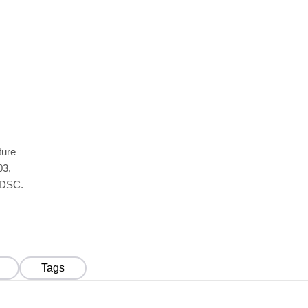
ture
03,
 DSC.
Tags