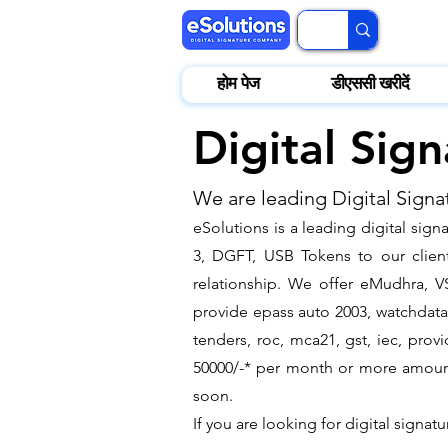
होम पेज
डीएससी खरीदें
Digital Sig
We are leading Digital Signa
​eSolutions is a leading digital si
3, DGFT, USB Tokens to our clients
relationship. We offer eMudhra, VS
provide epass auto 2003, watchdata 
tenders, roc, mca21, gst, iec, pro
50000/-* per month or more amount b
soon.
If you are looking for digital signat