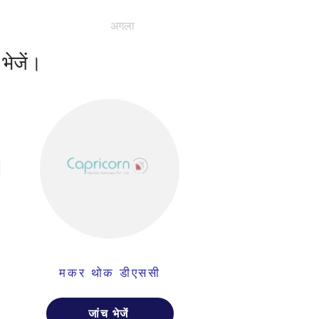
अगला
 भेजें।
मकर थोक डीएससी
जांच भेजें