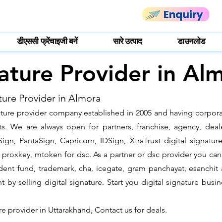
डीएससी फ्रेंचाइजी बनें
सारे उत्पाद
डाउनलोड
nature Provider in Al
ture Provider in Almora
gnature provider company established in 2005 and having corpora
. We are always open for partners, franchise, agency, deale
ign, PantaSign, Capricorn, IDSign, XtraTrust digital signatur
proxkey, mtoken for dsc. As a partner or dsc provider you can i
vident fund, trademark, cha, icegate, gram panchayat, esanch
y selling digital signature. Start you digital signature busi
ure provider in Uttarakhand, Contact us for deals.