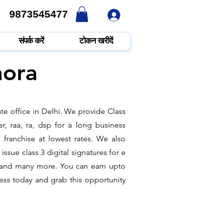
9873545477
9873545477
संपर्क करें
टोकन खरीदें
mora
te office in Delhi. We provide Class
r, raa, ra, dsp for a long business
e franchise at lowest rates. We also
ssue class 3 digital signatures for e
it and many more. You can earn upto
ness today and grab this opportunity