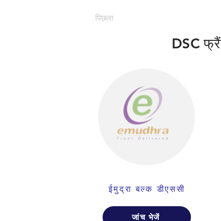
पिछला
DSC फ्रैंच
ईमुद्रा बल्क डीएससी
जांच भेजें