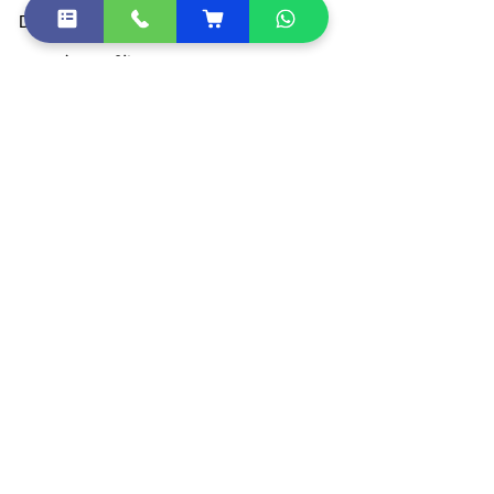
DGFT डिजिटल सिग्नेचर खरीदें
DSC टोकन खरीदें
Document Signer खरीदें
डीएससी मूल्य सूची
सभी प्रोडक्ट
भागीदार/फ़्रैंचाइज़ी बनें
सीधा लिंक
DSC Token Drivers
DSC Document List
DSC FAQ
Sitemap