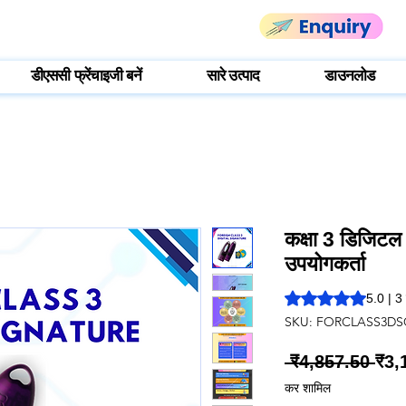
डीएससी फ्रेंचाइजी बनें
सारे उत्पाद
डाउनलोड
कक्षा 3 डिजिटल ह
उपयोगकर्ता
5.0 में से 5 स्टार रेटिं
5.0 | 3 स
SKU: FORCLASS3DS
निय
 ₹4,857.50 
₹3,
मूल्य
कर शामिल