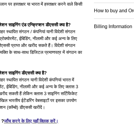
लान पर हस्ताक्षर या भारत में हस्ताक्षर करने वाले किसी
Foreign National /
How to buy and Or
Resident Digital 
Foreign User Digita
Process to buy Fo
शन साइनिंग एंड एन्क्रिप्शन डीएससी क्या है?
Billing Information
2866+GST in India.
Signature ?
ाहर स्थापित संगठन / कंपनियां यानी विदेशी संगठन
type wise.
Select the DSC 
Billing Informatio
ग, ईप्रोक्योरमेंट, ईबिडिंग, नीलामी और कई अन्य के लिए
Please your your
Certificate will go 
 डीएससी प्राप्त और खरीद सकते हैं। विदेशी संगठन
Foreign
documents.
त व्यक्ति के साथ-साथ डिजिटल प्रमाणपत्र में संगठन का
give 2nd Invoice fo
Class 3
Send Documents
Token & Our Servic
Signing
recording.
DSC, User cannot t
DSC
Make payment t
ेशन साइनिंग डीएससी क्या है?
GST Based Organi
issued.
ाहर स्थापित संगठन यानी विदेशी कंपनियां भारत में
1 Year
GST Input Credit.
्योरमेंट, ईबिडिंग, नीलामी और कई अन्य के लिए क्लास 3
खरीद सकती हैं लेकिन क्लास 3 साइनिंग सर्टिफिकेट
2 Years
अखिल भारतीय ईटेंडरिंग वेबसाइटों पर इसका उपयोग
प्शन (कॉम्बो) डीएससी खरीदें।
3 Years
ं ?
जाँच करने के लिए यहाँ क्लिक करें।
Foreign