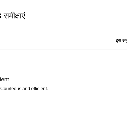
Class 3
Combo DSC
 समीक्षाएं
।
1 Year
2 Years
इस अनु
3 Years
Prices are includ
For any query & 
।
at 8800771170
ient
Benefits & Terms
Courteous and efficient.
1.
FREE DELIVE
2. Charges will extr
3. If Without Toke
Token
4. Price is subject