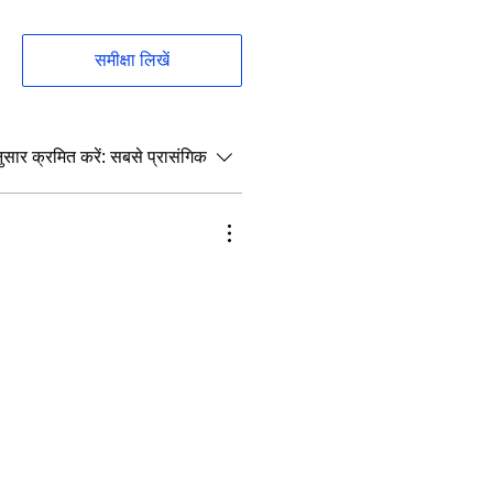
Token
Token
समीक्षा लिखें
6379
7079
8142
8842
सार क्रमित करें:
सबसे प्रासंगिक
12980
13680
ing GST.
documents list
WhatsApp us
:
RY
Within India Included.
a for delivery outside India.
n, You must have
Valid USB
 to change without information.