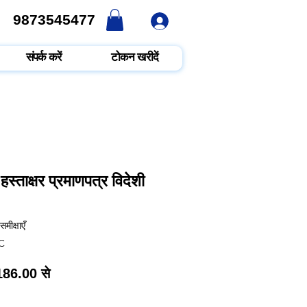
9873545477
9873545477
संपर्क करें
टोकन खरीदें
स्ताक्षर प्रमाणपत्र विदेशी
ग 3 समीक्षाओं के आधार पर है
मीक्षाएँ
C
मित
बिक्री
186.00
से
मूल्य