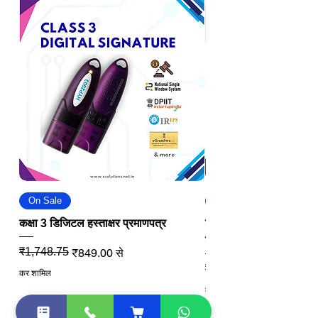
On Sale
On Sale
कक्षा 3 डिजिटल हस्ताक्षर प्रमाणपत्र
डीजीएफटी डिजिटल सिग्नेचर
डीएससी
नियमित मूल्य
बिक्री मूल्य
₹1,748.75
₹849.00
से
नियमित मूल्य
बिक्री मूल्य
₹2,811.25
कर शामिल
कर शामिल